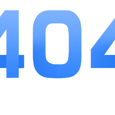
计优化资源分配逻辑，新手不用花费大量时间试
错，双线关卡兼顾策略对战与轻度解谜，剧情依托
史料改编，三国爱好者能找到充足代入感。整体节
奏松弛有度，日常任务耗时短，长期游玩积累就能
成型毕业阵容，唯一不足是后期高阶副本对战考验
阵容搭配，需要简单研究武将羁绊组合，综合来看
适合追求轻松养成、拒绝强制氪金的三国手游玩家
长期体验。
相关
推荐
更多+
龙珠传奇