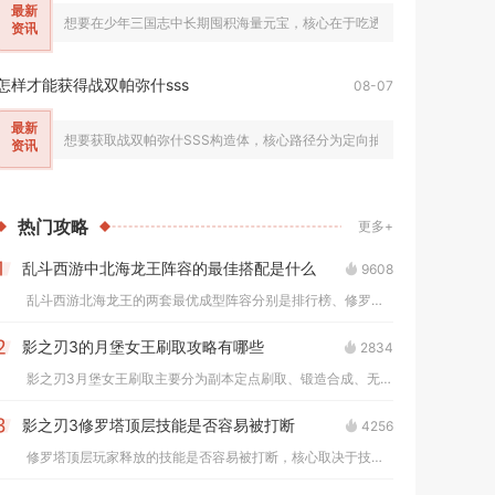
最新
想要在少年三国志中长期囤积海量元宝，核心在于吃透所有固定产出渠道，
资讯
怎样才能获得战双帕弥什sss
08-07
最新
想要获取战双帕弥什SSS构造体，核心路径分为定向抽卡补齐同名本体、稳
资讯
热门
攻略
更多+
乱斗西游中北海龙王阵容的最佳搭配是什么
9608
1
乱斗西游北海龙王的两套最优成型阵容分别是排行榜、修罗对战通用...
影之刃3的月堡女王刷取攻略有哪些
2834
2
影之刃3月堡女王刷取主要分为副本定点刷取、锻造合成、无尽劫境...
影之刃3修罗塔顶层技能是否容易被打断
4256
3
修罗塔顶层玩家释放的技能是否容易被打断，核心取决于技能自带霸...