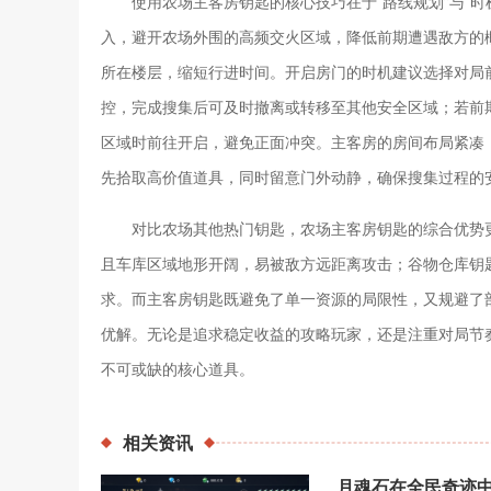
使用农场主客房钥匙的核心技巧在于“路线规划”与“
入，避开农场外围的高频交火区域，降低前期遭遇敌方的
所在楼层，缩短行进时间。开启房门的时机建议选择对局前
控，完成搜集后可及时撤离或转移至其他安全区域；若前
区域时前往开启，避免正面冲突。主客房的房间布局紧凑
先拾取高价值道具，同时留意门外动静，确保搜集过程的
对比农场其他热门钥匙，农场主客房钥匙的综合优势
且车库区域地形开阔，易被敌方远距离攻击；谷物仓库钥
求。而主客房钥匙既避免了单一资源的局限性，又规避了部
优解。无论是追求稳定收益的攻略玩家，还是注重对局节
不可或缺的核心道具。
相关
资讯
月魂石在全民奇迹