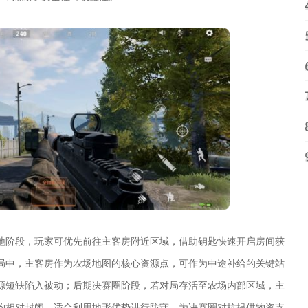
地阶段，玩家可优先前往主客房附近区域，借助钥匙快速开启房间获
局中，主客房作为农场地图的核心资源点，可作为中途补给的关键站
源短缺陷入被动；后期决赛圈阶段，若对局存活至农场内部区域，主
构相对封闭，适合利用地形优势进行防守，为决赛圈对抗提供物资支