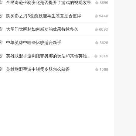
全民奇迹坐骑变化是否提升了游戏的视觉效果
8886
4
购买影之刃3觉醒技能再生装置是否值得
9448
5
大掌门觉醒林如何减功的效果持续多久
6093
6
中单英雄中哪些比较适合新手
8629
7
英雄联盟手游剑姬菲奥娜的玩法和其他英雄有何不同
3349
8
英雄联盟手游中锐雯皮肤怎么获得
1068
9