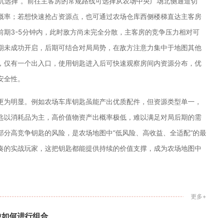
时机选择”。前往主客房的常规路线可选择从农场中央广场北侧通道切
概率；若想快速抢占资源点，也可通过农场仓库西侧楼梯直达主客房
期3-5分钟内，此时敌方尚未完全分散，主客房的竞争压力相对可
期未成功开启，后期可结合对局局势，在敌方注意力集中于地图其他
，仅有一个出入口，使用钥匙进入后可快速观察房间内资源分布，优
安全性。
更为明显。例如农场车库钥匙虽能产出优质配件，但资源类型单一，
匙以消耗品为主，高价值物资产出概率极低，难以满足对局后期的需
分高竞争钥匙的风险，是农场地图中“低风险、高收益、全适配”的最
奏的实战玩家，这把钥匙都能提供持续的价值支撑，成为农场地图中
更多+
中如何进行组合