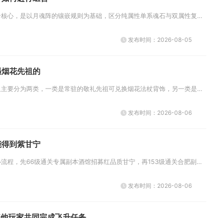
月魂石在全民奇迹的组合核心，是以月魂阵的镶嵌规则为基础，区分纯属性单系魂石与双属性复合型魂石，按照职业定位拆分输出、生存...
发布时间：2026-08-05
遇烟花先祖的
光遇里和烟花相关的先祖主要分为两类，一类是常驻的敬礼先祖可兑换烟花法杖背饰，另一类是霞谷指尖烟花旅行先祖可解锁烟花动作，...
发布时间：2026-08-06
能得到紫甘宁
获取紫甘宁分为两大核心流程，先66级通关专属副本酒馆招募红品质甘宁，再153级通关合肥副本拿到惊澜刀完成品质升阶，辅以资...
发布时间：2026-08-06
其他玩家共同完成飞升任务