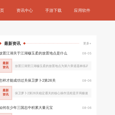
页
资讯中心
手游下载
应用软件
最新
资讯
更多+
放置江湖关于江湖穆玉柔的放置地点是什么
08-05
最新
放置江湖里江湖穆玉柔的放置地点为第六章逍遥林练武场，该NPC只会在侠
资讯
怎样才能成功过关保卫萝卜2第26关
08-06
最新
保卫萝卜2第26关稳定通关的核心操作流程是开局极速解锁全部太阳花塔完
资讯
如何在少年三国志中积累大量元宝
08-06