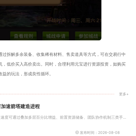
通过拆解多余装备、收集稀有材料、售卖道具等方式，可在交易行中
机，低价买入高价卖出。同时，合理利用元宝进行资源投资，如购买
收益的玩法，形成良性循环。
更多+
何加速箭塔建造进程
奥林匹亚战场内箭塔建造速度可通过叠加多层百分比增益、前置资源储备、团队协作机制三类手段大幅压缩耗时，熟练搭配全部提速手段...
发布时间：2026-08-08