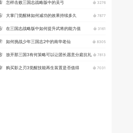
怎样击败三国志战略版中的吴弓
3276
4
大掌门觉醒林如何减功的效果持续多久
7877
5
在三国志战略版中如何提升武将的能力值
3161
6
如何挑战少年三国志2中的南华老仙
8305
7
放开那三国3有何策略可以让团长愿意分庭抗礼
7813
8
购买影之刃3觉醒技能再生装置是否值得
7031
9