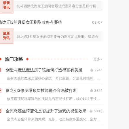
最新
乱斗西游北海龙王的两套最优成型阵容分别是排行榜、修罗对战通用的控制
资讯
影之刃3的月堡女王刷取攻略有哪些
08-07
最新
影之刃3月堡女王刷取主要分为副本定点刷取、锻造合成、无尽劫境产出三
资讯
热门
攻略
更多+
创造与魔法魔法房子该如何打造得富有美感
2941
1
富有美感的魔法房屋核心是统一奇幻主题、分层几何结构、冷暖光影...
影之刃3修罗塔顶层技能是否容易被打断
3841
2
修罗塔顶层玩家释放的技能是否容易被打断，核心取决于技能自带霸...
全民奇迹坐骑变化是否提升了游戏的视觉效果
5033
3
全民奇迹坐骑带来的外观、光影、动态特效多重变化，全方位提升了...