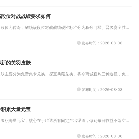
高段位对战战绩要求如何
手机版穿越火线当前最高段位为传奇，解锁该段位对战战绩硬性标准分为积分门槛、晋级赛全胜要求、单局数据评分三层，基础需累计3...
发布时间：2026-08-08
得新的关羽皮肤
获取率土之滨关羽全新皮肤主要分为免费集卡兑换、探宝典藏兑换、将令商城直购三种途径，免费渠道依靠日常活跃积累道具集齐卡牌即...
发布时间：2026-08-08
中积累大量元宝
想要在少年三国志中长期囤积海量元宝，核心在于吃透所有固定产出渠道，做到每日收益不落空、一次性奖励全部收割，同时严格控制非...
发布时间：2026-08-06