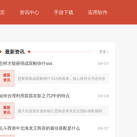
页
资讯中心
手游下载
应用软件
最新
资讯
更多+
怎样才能获得战双帕弥什sss
08-07
最新
想要获取战双帕弥什SSS构造体，核心路径分为定向抽卡补齐同名本体、稳
资讯
如何合理利用苗苗在影之刃2中的特点
08-08
最新
最大化苗苗价值的核心思路是将其定位团队续航辅助，依托独有的全队群体回复
资讯
乱斗西游中北海龙王阵容的最佳搭配是什么
08-07