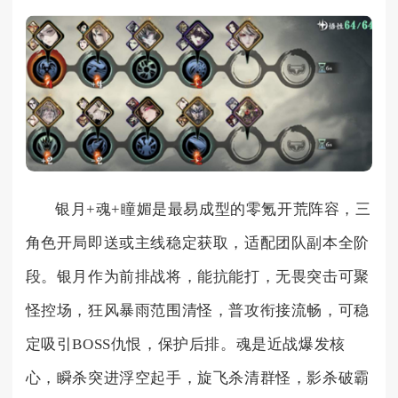
银月+魂+瞳媚是最易成型的零氪开荒阵容，三
角色开局即送或主线稳定获取，适配团队副本全阶
段。银月作为前排战将，能抗能打，无畏突击可聚
怪控场，狂风暴雨范围清怪，普攻衔接流畅，可稳
定吸引BOSS仇恨，保护后排。魂是近战爆发核
心，瞬杀突进浮空起手，旋飞杀清群怪，影杀破霸