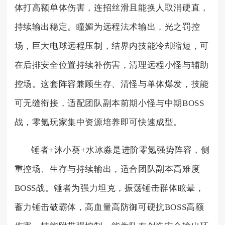
体打高额单体伤害，连招丝滑且能换人取消硬直，
持续输出稳定。瞳媚为远程法术输出，光之罚控
场，巨大电球远程压制，结界内技能冷却缩短，可
在后排安全位置持续补伤害，清理远程小怪与辅助
控场。这套阵容兼顾生存、清怪与单体爆发，技能
可无缝衔接，适配团队副本前期小怪与中期BOSS
战，零氪玩家集中资源培养即可快速成型。
锤者+沐小葵+水冰淼是进阶零氪强势阵容，侧
重控场、生存与持续输出，适合团队副本高难度
BOSS战。锤者为强力坦克，振荡锤击群体眩晕，
蓄力锤击破霸体，高血量高防御可硬抗BOSS高额