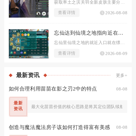
获取率土之滨关羽全新皮肤主要分为免费集卡兑换、探宝典藏兑换、...
查看详情
2026-08-08
忘仙达到仙境之地指向近在何处
忘仙里仙境之地的就近入口就在缥缈王城主城的境界NPC仙尊处，...
查看详情
2026-08-09
最新
资讯
更多+
如何合理利用苗苗在影之刃2中的特点
08-08
最新
最大化苗苗价值的核心思路是将其定位团队续航辅助，依
资讯
创造与魔法魔法房子该如何打造得富有美感
08-08