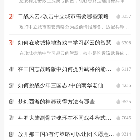
想要稳定击败主流吴弓队伍，核心思路是选用枪兵阵容抢占兵种克制...
二战风云2攻击中立城市需要哪些策略
3357
2
攻打中立城市整套策略分为战前情报筹备、适配兵种编队、战场分步...
如何在攻城掠地游戏中学习赵云的智慧
6308
3
在攻城掠地中学习赵云的智慧，核心是吃透该武将依托战法联动、地...
在三国志战略版中如何提升武将的能力值
6117
4
如何挑战少年三国志2中的南华老仙
4235
5
梦幻西游的神器获得方法有哪些
9525
6
斗罗大陆副骨龙魂环在不同战斗模式下的搭配策略是什么
7045
7
放开那三国3有何策略可以让团长愿意分庭抗礼
9314
8