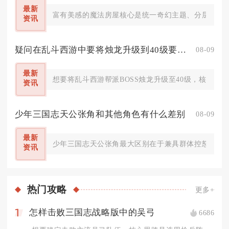
最新
富有美感的魔法房屋核心是统一奇幻主题、分层几何结
资讯
疑问在乱斗西游中要将烛龙升级到40级要怎么办
08-09
最新
想要将乱斗西游帮派BOSS烛龙升级至40级，核心方
资讯
少年三国志天公张角和其他角色有什么差别
08-09
最新
少年三国志天公张角最大区别在于兼具群体控怒、持续
资讯
热门
攻略
更多+
怎样击败三国志战略版中的吴弓
6686
1