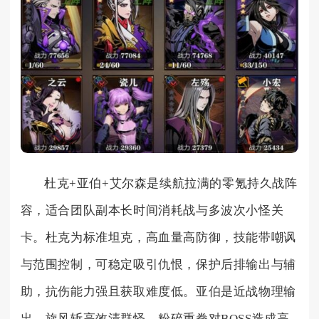
杜克+亚伯+艾尔森是续航拉满的零氪持久战阵
容，适合团队副本长时间消耗战与多波次小怪关
卡。杜克为标准坦克，高血量高防御，技能带嘲讽
与范围控制，可稳定吸引仇恨，保护后排输出与辅
助，抗伤能力强且获取难度低。亚伯是近战物理输
出，旋风斩高效清群怪，粉碎重拳对BOSS造成高