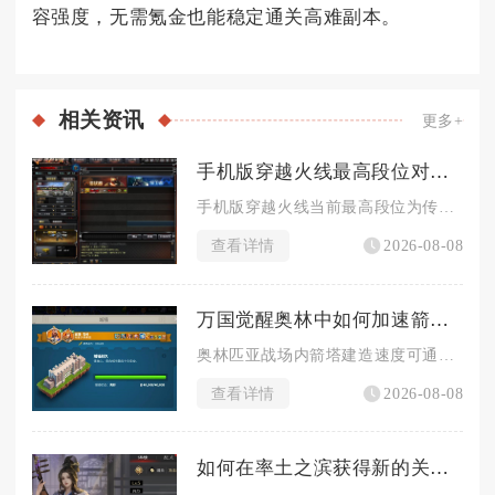
容强度，无需氪金也能稳定通关高难副本。
相关
资讯
更多+
手机版穿越火线最高段位对战战绩要求如何
手机版穿越火线当前最高段位为传奇，解锁该段位对战战绩硬性标准...
查看详情
2026-08-08
万国觉醒奥林中如何加速箭塔建造进程
奥林匹亚战场内箭塔建造速度可通过叠加多层百分比增益、前置资源...
查看详情
2026-08-08
如何在率土之滨获得新的关羽皮肤