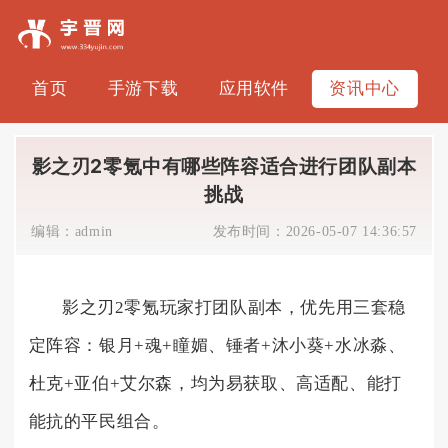
首页
手游下载
应用软件
资讯中心
影之刃2零氪中有哪些阵容适合进行团队副本
挑战
编辑：
admin
发布时间：
2026-05-07 14:36:57
影之刃2零氪玩家打团队副本，优先用三套稳
定阵容：银月+魂+瞳媚、锤者+沐小葵+水冰淼、
杜克+亚伯+艾尔森，均为易获取、高适配、能打
能抗的平民组合。