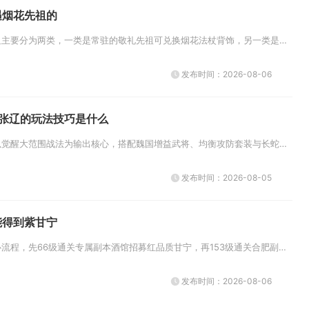
遇烟花先祖的
光遇里和烟花相关的先祖主要分为两类，一类是常驻的敬礼先祖可兑换烟花法杖背饰，另一类是霞谷指尖烟花旅行先祖可解锁烟花动作，...
发布时间：2026-08-06
中张辽的玩法技巧是什么
张辽的核心玩法思路是以觉醒大范围战法为输出核心，搭配魏国增益武将、均衡攻防套装与长蛇阵实现副本、国战双向适配，依靠精准战...
发布时间：2026-08-05
能得到紫甘宁
获取紫甘宁分为两大核心流程，先66级通关专属副本酒馆招募红品质甘宁，再153级通关合肥副本拿到惊澜刀完成品质升阶，辅以资...
发布时间：2026-08-06