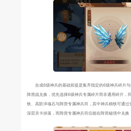
合成6级神兵的基础前提是集齐指定的6级神兵碎片
阵营战兑换，优先选择6级神兵专属碎片而非通用碎片，
铁、高阶淬魂石与阵营专属神兵符，其中神兵精铁可通过
深层关卡掉落，而阵营专属神兵符仅能在阵营秘境中兑换