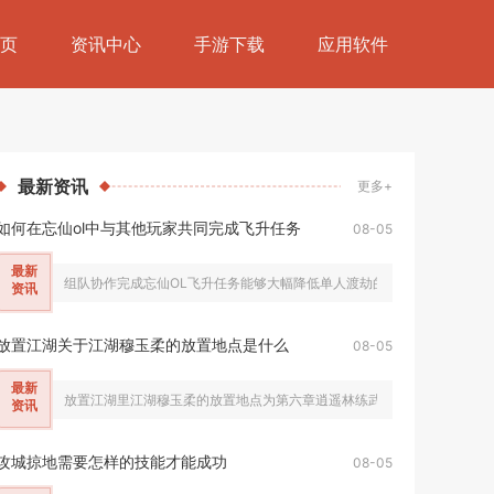
页
资讯中心
手游下载
应用软件
最新
资讯
更多+
如何在忘仙ol中与其他玩家共同完成飞升任务
08-05
最新
组队协作完成忘仙OL飞升任务能够大幅降低单人渡劫的生存压力，缩短九劫试
资讯
放置江湖关于江湖穆玉柔的放置地点是什么
08-05
最新
放置江湖里江湖穆玉柔的放置地点为第六章逍遥林练武场，该NPC只会在侠
资讯
攻城掠地需要怎样的技能才能成功
08-05