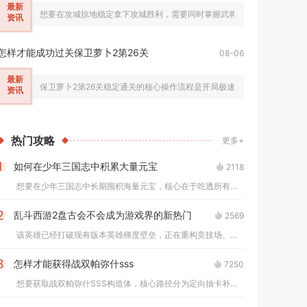
最新
想要在攻城掠地稳定拿下攻城胜利，需要同时掌握武将战法运用、资源内政
资讯
怎样才能成功过关保卫萝卜2第26关
08-06
最新
保卫萝卜2第26关稳定通关的核心操作流程是开局极速解锁全部太阳花塔完
资讯
热门
攻略
更多+
如何在少年三国志中积累大量元宝
2118
1
想要在少年三国志中长期囤积海量元宝，核心在于吃透所有固定产出...
乱斗西游2盘古会不会成为游戏界的新热门
2569
2
该英雄已经打破现有版本英雄梯度壁垒，正在重构竞技场、修罗血战...
怎样才能获得战双帕弥什sss
7250
3
想要获取战双帕弥什SSS构造体，核心路径分为定向抽卡补齐同名...