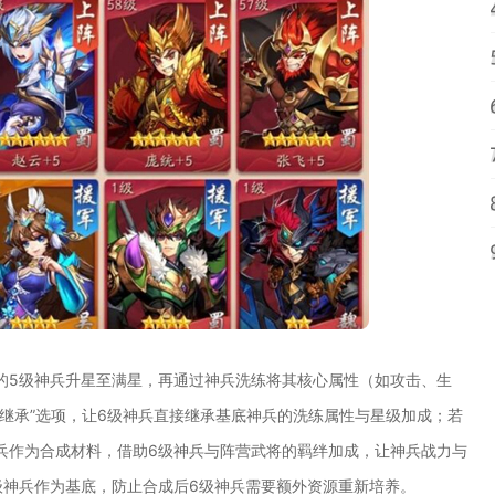
的5级神兵升星至满星，再通过神兵洗练将其核心属性（如攻击、生
继承”选项，让6级神兵直接继承基底神兵的洗练属性与星级加成；若
兵作为合成材料，借助6级神兵与阵营武将的羁绊加成，让神兵战力与
级神兵作为基底，防止合成后6级神兵需要额外资源重新培养。