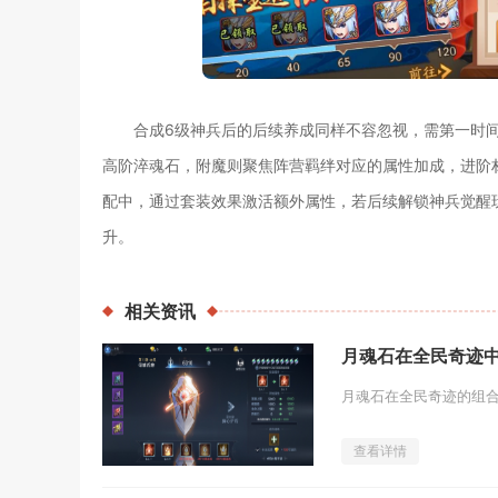
合成6级神兵后的后续养成同样不容忽视，需第一时
高阶淬魂石，附魔则聚焦阵营羁绊对应的属性加成，进阶
配中，通过套装效果激活额外属性，若后续解锁神兵觉醒
升。
相关
资讯
月魂石在全民奇迹
查看详情