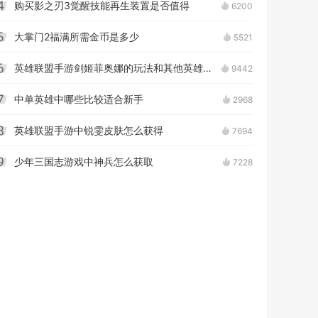
购买影之刃3觉醒技能再生装置是否值得
6200
4
大掌门2福满所需金币是多少
5521
5
英雄联盟手游剑姬菲奥娜的玩法和其他英雄有何不同
9442
6
中单英雄中哪些比较适合新手
2968
7
英雄联盟手游中锐雯皮肤怎么获得
7694
8
少年三国志游戏中神兵怎么获取
7228
9