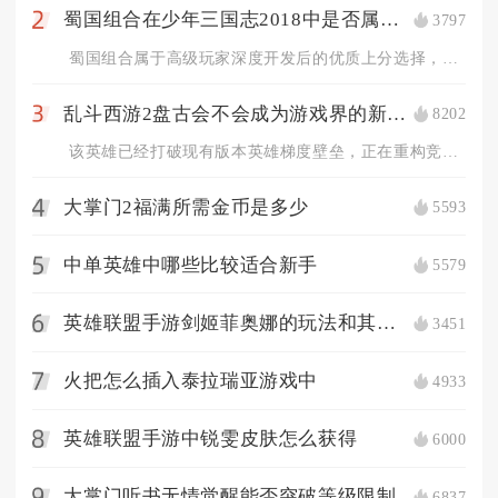
蜀国组合在少年三国志2018中是否属于高级玩家选择
3797
2
蜀国组合属于高级玩家深度开发后的优质上分选择，并非新手入门的...
乱斗西游2盘古会不会成为游戏界的新热门
8202
3
该英雄已经打破现有版本英雄梯度壁垒，正在重构竞技场、修罗血战...
大掌门2福满所需金币是多少
5593
4
中单英雄中哪些比较适合新手
5579
5
英雄联盟手游剑姬菲奥娜的玩法和其他英雄有何不同
3451
6
火把怎么插入泰拉瑞亚游戏中
4933
7
英雄联盟手游中锐雯皮肤怎么获得
6000
8
大掌门听书无情觉醒能否突破等级限制
6837
9