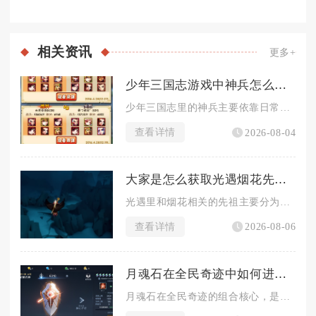
相关
资讯
更多+
少年三国志游戏中神兵怎么获取
少年三国志里的神兵主要依靠日常副本积累碎片、各类商店兑换以及...
查看详情
2026-08-04
大家是怎么获取光遇烟花先祖的
光遇里和烟花相关的先祖主要分为两类，一类是常驻的敬礼先祖可兑...
查看详情
2026-08-06
月魂石在全民奇迹中如何进行组合
月魂石在全民奇迹的组合核心，是以月魂阵的镶嵌规则为基础，区分...