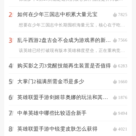
如何在少年三国志中积累大量元宝
7825
2
想要在少年三国志中长期囤积海量元宝，核心在于吃透所有固定产出...
乱斗西游2盘古会不会成为游戏界的新热门
7566
3
该英雄已经打破现有版本英雄梯度壁垒，正在重构竞技场、修罗血战...
购买影之刃3觉醒技能再生装置是否值得
6283
4
大掌门2福满所需金币是多少
1660
5
英雄联盟手游剑姬菲奥娜的玩法和其他英雄有何不同
1876
6
中单英雄中哪些比较适合新手
9494
7
英雄联盟手游中锐雯皮肤怎么获得
4021
8