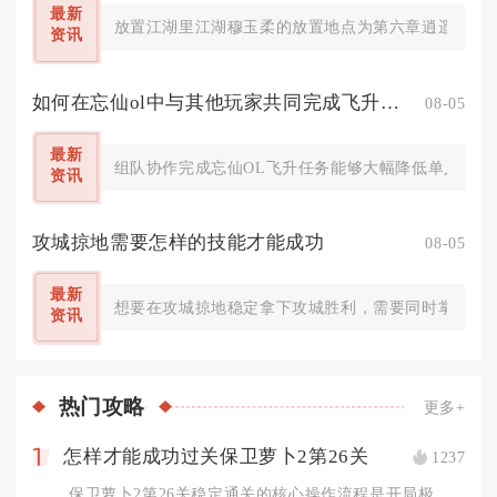
最新
放置江湖里江湖穆玉柔的放置地点为第六章逍遥林练武
资讯
如何在忘仙ol中与其他玩家共同完成飞升任务
08-05
最新
组队协作完成忘仙OL飞升任务能够大幅降低单人渡劫的生
资讯
攻城掠地需要怎样的技能才能成功
08-05
最新
想要在攻城掠地稳定拿下攻城胜利，需要同时掌握武将
资讯
热门
攻略
更多+
怎样才能成功过关保卫萝卜2第26关
1237
1
保卫萝卜2第26关稳定通关的核心操作流程是开局极速解锁全部太...