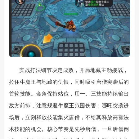
实战打法细节决定成败，开局地藏主动接战，
拉住牛魔王与地藏的仇恨，同时吸引唐僧突袭后的
首轮技能。金角保持站位，用一、三技能持续输出
敌方前排，注意规避牛魔王范围伤害；哪吒突袭进
场后，立刻释放技能集火唐僧，不给其释放高额法
术技能的机会。核心节奏是先秒唐僧，一旦唐僧倒