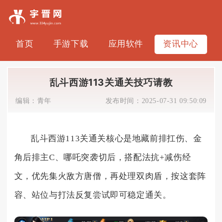
首页
手游下载
应用软件
资讯中心
乱斗西游113关通关技巧请教
编辑：
青年
发布时间：
2025-07-31 09:50:09
乱斗西游113关通关核心是地藏前排扛伤、金
角后排主C、哪吒突袭切后，搭配法抗+减伤经
文，优先集火敌方唐僧，再处理双肉盾，按这套阵
容、站位与打法反复尝试即可稳定通关。