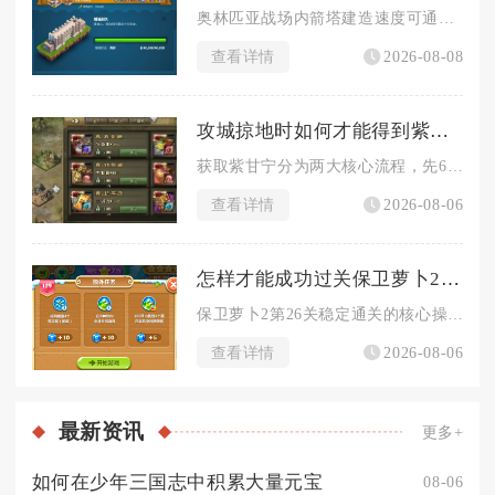
奥林匹亚战场内箭塔建造速度可通过叠加多层百分比增益、前置资源...
查看详情
2026-08-08
攻城掠地时如何才能得到紫甘宁
获取紫甘宁分为两大核心流程，先66级通关专属副本酒馆招募红品...
查看详情
2026-08-06
怎样才能成功过关保卫萝卜2第26关
保卫萝卜2第26关稳定通关的核心操作流程是开局极速解锁全部太...
查看详情
2026-08-06
最新
资讯
更多+
如何在少年三国志中积累大量元宝
08-06