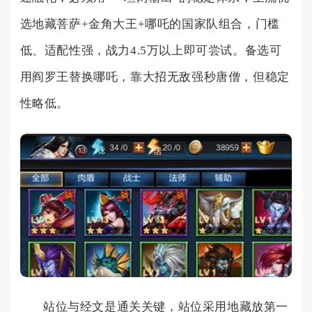
选地藏菩萨+金角大王+哪吒的国家队组合，门槛
低、适配性强，战力4.5万以上即可尝试。备选可
用阎罗王替换哪吒，靠大招无敌强秒唐僧，但稳定
性略低。
站位与经文是通关关键，站位采用地藏放第一