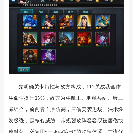
先明确关卡特性与敌方构成，113关敌我全体
生命值提升25%，敌方为牛魔王、地藏菩萨、唐三
藏组合，前两者血厚防高，唐僧突袭进场、法术爆
发极强，是核心威胁。常规强攻阵容容易被唐僧快
速融化，必须用“一坦两输出”的稳定体系，主流优