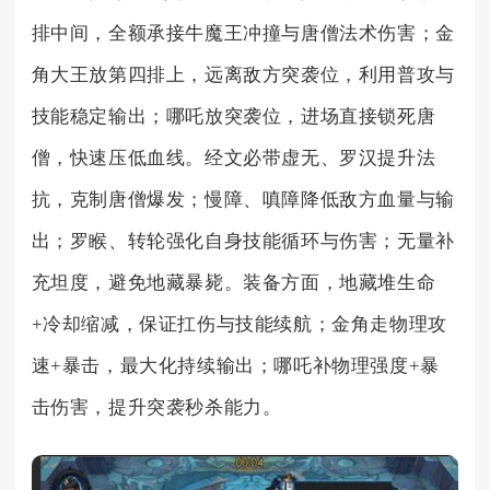
排中间，全额承接牛魔王冲撞与唐僧法术伤害；金
角大王放第四排上，远离敌方突袭位，利用普攻与
技能稳定输出；哪吒放突袭位，进场直接锁死唐
僧，快速压低血线。经文必带虚无、罗汉提升法
抗，克制唐僧爆发；慢障、嗔障降低敌方血量与输
出；罗睺、转轮强化自身技能循环与伤害；无量补
充坦度，避免地藏暴毙。装备方面，地藏堆生命
+冷却缩减，保证扛伤与技能续航；金角走物理攻
速+暴击，最大化持续输出；哪吒补物理强度+暴
击伤害，提升突袭秒杀能力。